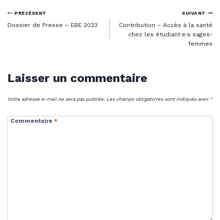
Navigation
PRÉCÉDENT
SUIVANT
Dossier de Presse – EBE 2023
Contribution – Accès à la santé
de
chez les étudiant·e·s sages-
femmes
l’article
Laisser un commentaire
Votre adresse e-mail ne sera pas publiée.
Les champs obligatoires sont indiqués avec
*
Commentaire
*