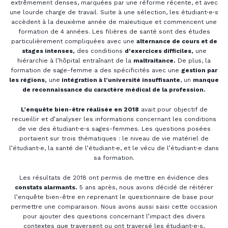
extrêmement denses, marquées par une réforme récente, et avec
une lourde charge de travail. Suite à une sélection, les étudiant⋅e⋅s
accèdent à la deuxième année de maïeutique et commencent une
formation de 4 années. Les filières de santé sont des études
particulièrement compliquées avec une
alternance de cours et de
stages intenses,
des conditions
d’exercices difficiles,
une
hiérarchie à l’hôpital entraînant de la
maltraitance.
De plus, la
formation de sage-femme a des spécificités avec une
gestion par
les régions,
une
intégration à l’université insuffisante
, un
manque
de reconnaissance du caractère médical de la profession.
L’enquête bien-être réalisée en 2018
avait pour objectif de
recueillir et d’analyser les informations concernant les conditions
de vie des étudiant⋅e⋅s sages-femmes. Les questions posées
portaient sur trois thématiques : le niveau de vie matériel de
l’étudiant⋅e, la santé de l’étudiant⋅e, et le vécu de l’étudiant⋅e dans
sa formation.
Les résultats de 2018 ont permis de mettre en évidence des
constats alarmants.
5 ans après, nous avons décidé de réitérer
l’enquête bien-être en reprenant le questionnaire de base pour
permettre une comparaison. Nous avons aussi saisi cette occasion
pour ajouter des questions concernant l’impact des divers
contextes que traversent ou ont traversé les étudiant⋅e⋅s,