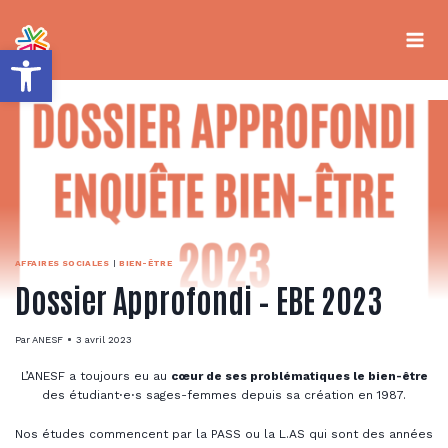
Aller
au
contenu
Ouvrir la barre d’outils
AFFAIRES SOCIALES
|
BIEN-ÊTRE
Dossier Approfondi – EBE 2023
Par
ANESF
3 avril 2023
L’ANESF a toujours eu au
cœur de ses problématiques le bien-être
des étudiant⋅e⋅s sages-femmes depuis sa création en 1987.
Nos études commencent par la PASS ou la L.AS qui sont des années