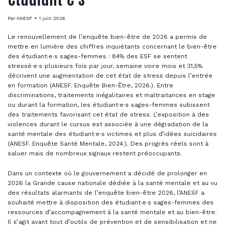
Par
ANESF
1 juin 2026
Le renouvellement de l’enquête bien-être de 2026 a permis de
mettre en lumière des chiffres inquiétants concernant le bien-être
des étudiant·e·s sages-femmes : 84% des ESF se sentent
stressé·e·s plusieurs fois par jour, semaine voire mois et 31,5%
décrivent une augmentation de cet état de stress depuis l’entrée
en formation (ANESF. Enquête Bien-Être, 2026.). Entre
discriminations, traitements inégalitaires et maltraitances en stage
ou durant la formation, les étudiant·e·s sages-femmes subissent
des traitements favorisant cet état de stress. L’exposition à des
violences durant le cursus est associée à une dégradation de la
santé mentale des étudiant·e·s victimes et plus d’idées suicidaires
(ANESF. Enquête Santé Mentale, 2024.). Des progrès réels sont à
saluer mais de nombreux signaux restent préoccupants.
Dans un contexte où le gouvernement a décidé de prolonger en
2026 la Grande cause nationale dédiée à la santé mentale et au vu
des résultats alarmants de l’enquête bien-être 2026, l’ANESF a
souhaité mettre à disposition des étudiant·e·s sages-femmes des
ressources d’accompagnement à la santé mentale et au bien-être.
Il s’agit avant tout d’outils de prévention et de sensibilisation et ne