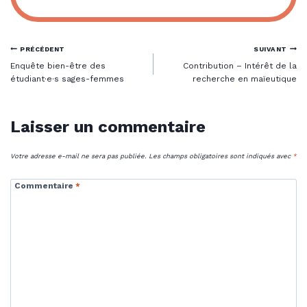
Navigation
PRÉCÉDENT
SUIVANT
Enquête bien-être des
Contribution – Intérêt de la
de
étudiant·e·s sages-femmes
recherche en maïeutique
l’article
Laisser un commentaire
Votre adresse e-mail ne sera pas publiée.
Les champs obligatoires sont indiqués avec
*
Commentaire
*