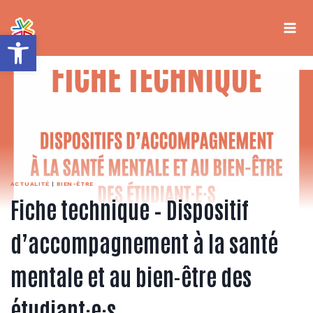
Aller
au
contenu
Ouvrir la barre d’outils
ACTUALITÉ
|
BIEN-ÊTRE
Fiche technique – Dispositif
d’accompagnement à la santé
mentale et au bien-être des
étudiant·e·s