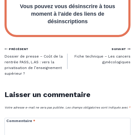
Vous pouvez vous désinscrire à tous
moment à l'aide des liens de
désinscriptions
Navigation
PRÉCÉDENT
SUIVANT
Dossier de presse – Coût de la
Fiche technique – Les cancers
de
rentrée PASS, L.AS : vers la
gynécologiques
privatisation de l’enseignement
supérieur ?
l’article
Laisser un commentaire
Votre adresse e-mail ne sera pas publiée.
Les champs obligatoires sont indiqués avec
*
Commentaire
*