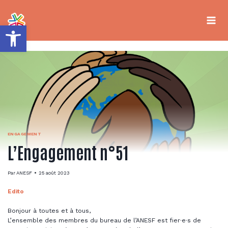
Aller
au
contenu
Ouvrir la barre d’outils
ENGAGEMENT
L’Engagement n°51
Par
ANESF
25 août 2023
Edito
Bonjour à toutes et à tous,
L’ensemble des membres du bureau de l’ANESF est fier·e·s de