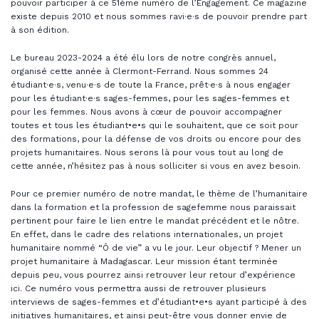
pouvoir participer à ce 51ème numéro de l’Engagement. Ce magazine
existe depuis 2010 et nous sommes ravi·e·s de pouvoir prendre part
à son édition.
Le bureau 2023-2024 a été élu lors de notre congrès annuel,
organisé cette année à Clermont-Ferrand. Nous sommes 24
étudiant·e·s, venu·e·s de toute la France, prêt·e·s à nous engager
pour les étudiant·e·s sages-femmes, pour les sages-femmes et
pour les femmes. Nous avons à cœur de pouvoir accompagner
toutes et tous les étudiant•e•s qui le souhaitent, que ce soit pour
des formations, pour la défense de vos droits ou encore pour des
projets humanitaires. Nous serons là pour vous tout au long de
cette année, n’hésitez pas à nous solliciter si vous en avez besoin.
Pour ce premier numéro de notre mandat, le thème de l’humanitaire
dans la formation et la profession de sagefemme nous paraissait
pertinent pour faire le lien entre le mandat précédent et le nôtre.
En effet, dans le cadre des relations internationales, un projet
humanitaire nommé “Ô de vie” a vu le jour. Leur objectif ? Mener un
projet humanitaire à Madagascar. Leur mission étant terminée
depuis peu, vous pourrez ainsi retrouver leur retour d’expérience
ici. Ce numéro vous permettra aussi de retrouver plusieurs
interviews de sages-femmes et d’étudiant•e•s ayant participé à des
initiatives humanitaires, et ainsi peut-être vous donner envie de