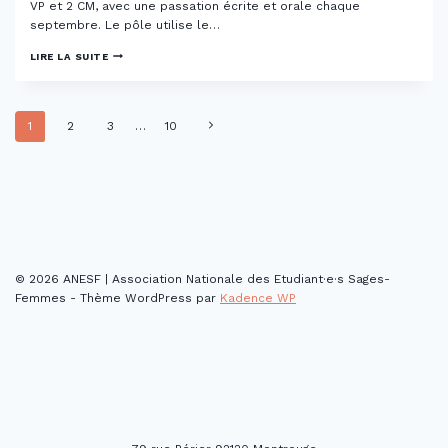
VP et 2 CM, avec une passation écrite et orale chaque
septembre. Le pôle utilise le…
TAS
LIRE LA SUITE
NÎMES
Navigation
Page
1
2
3
…
10
suivante
de
page
© 2026 ANESF | Association Nationale des Etudiant·e·s Sages-
Femmes - Thème WordPress par
Kadence WP