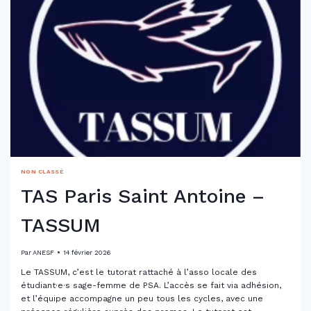
NON CLASSÉ
TAS Paris Saint Antoine –
TASSUM
Par
ANESF
14 février 2026
Le TASSUM, c’est le tutorat rattaché à l’asso locale des
étudiant·e·s sage-femme de PSA. L’accès se fait via adhésion,
et l’équipe accompagne un peu tous les cycles, avec une