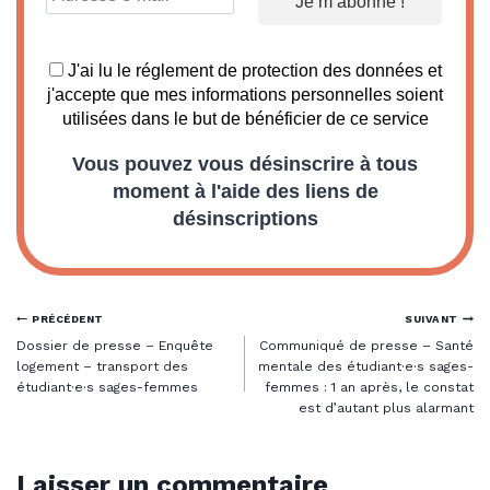
J'ai lu le réglement de protection des données et
j'accepte que mes informations personnelles soient
utilisées dans le but de bénéficier de ce service
Vous pouvez vous désinscrire à tous
moment à l'aide des liens de
désinscriptions
Navigation
PRÉCÉDENT
SUIVANT
Dossier de presse – Enquête
Communiqué de presse – Santé
de
logement – transport des
mentale des étudiant·e·s sages-
étudiant·e·s sages-femmes
femmes : 1 an après, le constat
est d’autant plus alarmant
l’article
Laisser un commentaire