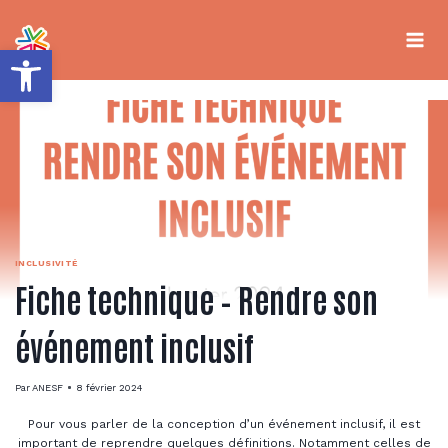
Aller
au
contenu
Ouvrir la barre d’outils
INCLUSIVITÉ
Fiche technique – Rendre son
événement inclusif
Par
ANESF
8 février 2024
Pour vous parler de la conception d’un événement inclusif, il est
important de reprendre quelques définitions. Notamment celles de