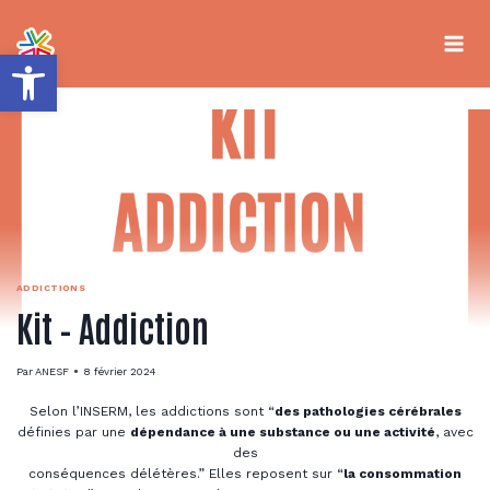
Aller
au
contenu
Ouvrir la barre d’outils
ADDICTIONS
Kit – Addiction
Par
ANESF
8 février 2024
Selon l’INSERM, les addictions sont “
des pathologies cérébrales
définies par une
dépendance à une substance ou une activité
, avec
des
conséquences délétères.” Elles reposent sur “
la consommation